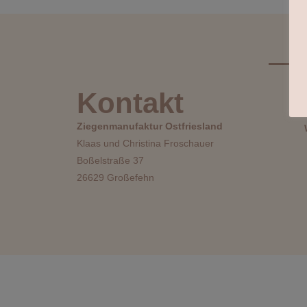
Kontakt
Ziegenmanufaktur Ostfriesland
Klaas und Christina Froschauer
Boßelstraße 37
26629 Großefehn