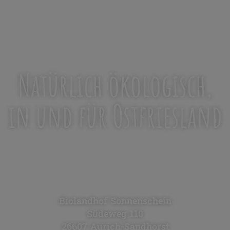
Natürlich ökologisch,
in und für Ostfriesland
Alle Produkte sind auch auf dem
Biohof Sonnenschein erhältlich.
Biolandhof Sonnenschein
Südeweg 110
26607 Aurich-Sandhorst